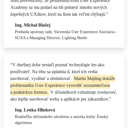
Som presvedčený, že prostredníctvom User Experience
Academy sa mu podarí na trh priniesť mnoho nových
úspešných UXákov, ktorí na ňom tak veľmi chýbajú.”
Ing. Michal Blažej
Predseda správnej rady, Slovenská User Experience Asociácia -
SUXA a Managing Director, Lighting Beetle
“V dnešnej dobe nestačí poznať technológie len ako
používateľ. Na trhu sa uplatnia tí, ktorí ich vedia
navrhovať, vyrábať a obsluhovať.
Martin Majling dokáže
problematiku User Experience vysvetliť zrozumiteľnou
a praktickou formou.
V účastníkoch vzbudzuje zvedavosť,
ako lepšie navrhovať weby a aplikácie pre zákazníkov.”
Ing. Lenka Hlinková
Riaditeľka občianskeho združenia a autorka knihy Ženský
algoritmus