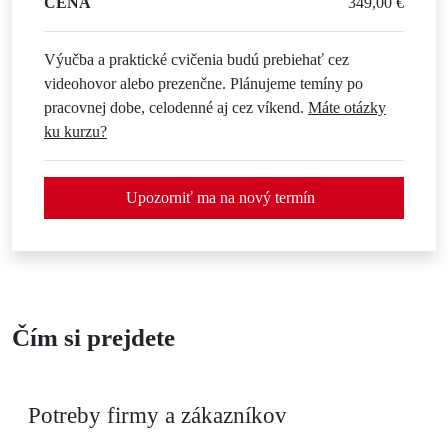
CENA
349,00 €
Výučba a praktické cvičenia budú prebiehať cez
videohovor alebo prezenčne. Plánujeme temíny po
pracovnej dobe, celodenné aj cez víkend.
Máte otázky
ku kurzu?
Upozorniť ma na nový termín
Čím si prejdete
Potreby firmy a zákazníkov