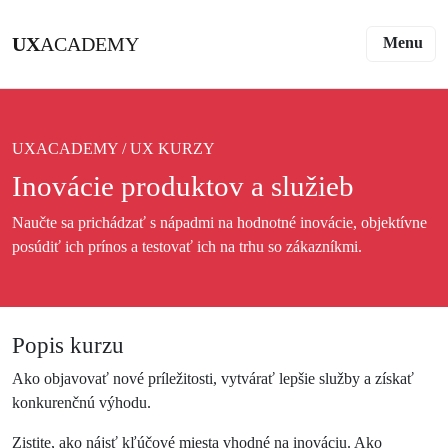
Toggle 
UX
ACADEMY
Menu
UXACADEMY
/
UX KURZY
Inovácie produktov a služieb
Naučte sa prichádzať s nápadmi na hodnotné inovácie, objektívne
posúdiť ich prínos a testovať ich na trhu so zákazníkmi.
Popis kurzu
Ako objavovať nové príležitosti, vytvárať lepšie služby a získať
konkurenčnú výhodu.
Zistite, ako nájsť kľúčové miesta vhodné na inováciu. Ako